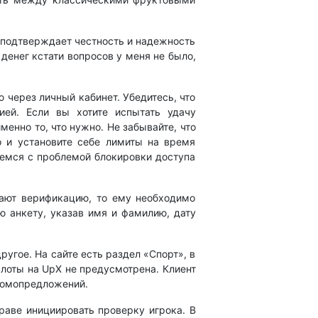
 подтверждает честность и надежность
денег кстати вопросов у меня не было,
 через личный кабинет. Убедитесь, что
ией. Если вы хотите испытать удачу
менно то, что нужно. Не забывайте, что
о и установите себе лимиты на время
аемся с проблемой блокировки доступа
вают верификацию, то ему необходимо
ю анкету, указав имя и фамилию, дату
угое. На сайте есть раздел «Спорт», в
слоты на UpX не предусмотрена. Клиент
промопредложений.
раве инициировать проверку игрока. В