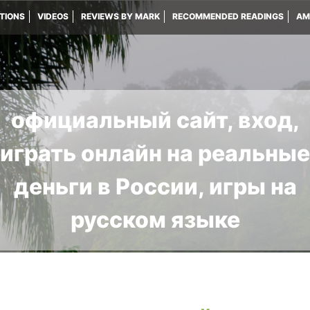
TIONS
VIDEOS
REVIEWS BY MARK
RECOMMENDED READINGS
AM
официальный сайт, вход,
играть онлайн на реальные
деньги в России, игры на
русском языке