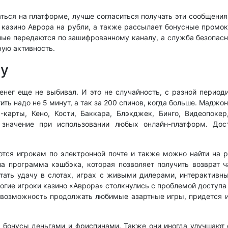
ться на платформе, лучше согласиться получать эти сообщени
 в казино Аврора на рубли, а также рассылает бонусные пром
нные передаются по зашифрованному каналу, а служба безопасн
ную активность.
ту
денег еще не выбивал. И это не случайность, с разной период
ить надо не 5 минут, а так за 200 спинов, когда больше. Маджонг
-карты, Кено, Кости, Баккара, Блэкджек, Бинго, Видеопоке
 значение при использовании любых онлайн-платформ. Дос
тся игрокам по электронной почте и также можно найти на р
на программа кэшбэка, которая позволяет получить возврат 
тать удачу в слотах, играх с живыми дилерами, интерактивны
огие игроки казино «Аврора» столкнулись с проблемой доступа
 возможность продолжать любимые азартные игры, придется 
 бонусы деньгами и фриспинами. Также они иногда улучшаю