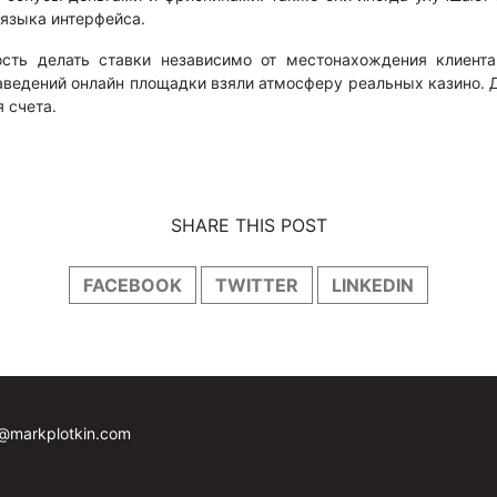
 языка интерфейса.
ость делать ставки независимо от местонахождения клиента
заведений онлайн площадки взяли атмосферу реальных казино. 
 счета.
SHARE THIS POST
FACEBOOK
TWITTER
LINKEDIN
@markplotkin.com