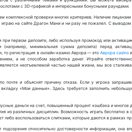
ослотами с 3D-графикой и интересными бонусными раундами.
ам комплексной проверки многих критериев. Наличие лицензии
 играю на сайте Драгон Мани и ни разу не пожалел. С выводом 
 при первом депозите, либо используя промокод или активацию
 (например, минимальная сумма депозита) перед активац
, то регистрация в онлайн-казино Аврора — это
Аврора casino
и
нием, а не способом заработка денег. Играйте ответственн
т является неотъемлемой частью нашей жизни, мы все сталкив
по почте и объяснят причину отказа. Если у игрока запраши
 вкладку «Мои данные». Здесь требуется заполнить небольшу
усные деньги на счет, повышенный процент кэшбэка и многое др
ия из различных дисциплин. Возможность играть бесплатно в 
ет либо воспользоваться слитками, которые даются в рамках 
т подозрения относительно достоверности информации, она вп