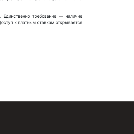
. Единственно требование — наличие
Доступ к платным ставкам открывается