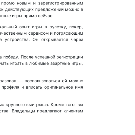
т промо новым и зарегистрированным
исок действующих предложений можно в
ртные игры прямо сейчас.
кальный опыт игры в рулетку, покер,
 качественным сервисом и потрясающим
 устройства. Он открывается через
а победу. После успешной регистрации
ачать играть в любимые азартные игры,
разовая — воспользоваться ей можно
 профиля и вписать оригинальное имя
ю крупного выигрыша. Кроме того, вы
бства. Владельцы предлагают клиентам