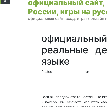
официальный сайт, 
России, игры на ру
официальный сайт, вход, играть онлайн 
официальный
реальные де
языке
Posted 
Если вы предпочитаете настольные игр
и покера. Вы сможете испытать сво
ассортимент слотовых игровых авто