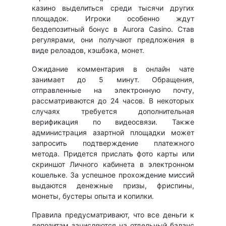
казино выделиться среди тысячи других
площадок. Игроки особенно ждут
бездепозитный бонус в Aurora Casino. Став
регулярами, они получают предложения в
виде релоадов, кэшбэка, монет.
Ожидание комментария в онлайн чате
занимает до 5 минут. Обращения,
отправленные на электронную почту,
рассматриваются до 24 часов. В некоторых
случаях требуется дополнительная
верификация по видеосвязи. Также
администрация азартной площадки может
запросить подтверждение платежного
метода. Придется прислать фото карты или
скриншот Личного кабинета в электронном
кошельке. За успешное прохождение миссий
выдаются денежные призы, фриспины,
монеты, бустеры опыта и копилки.
Правила предусматривают, что все деньги к
депозитам зачисляются на отдельный баланс