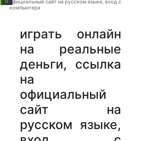
официальный сайт на русском языке, вход с
компьютера
играть онлайн
на реальные
деньги, ссылка
на
официальный
сайт на
русском языке,
вход с