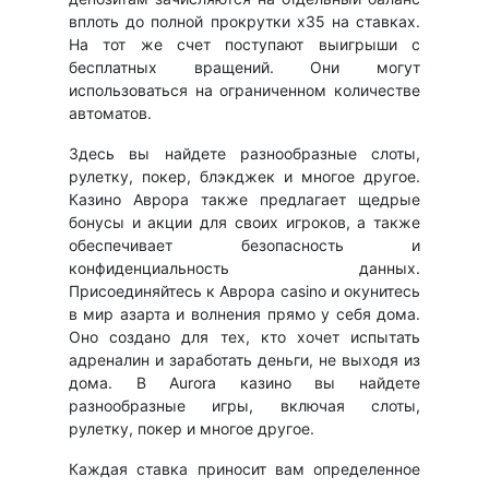
вплоть до полной прокрутки х35 на ставках.
На тот же счет поступают выигрыши с
бесплатных вращений. Они могут
использоваться на ограниченном количестве
автоматов.
Здесь вы найдете разнообразные слоты,
рулетку, покер, блэкджек и многое другое.
Казино Аврора также предлагает щедрые
бонусы и акции для своих игроков, а также
обеспечивает безопасность и
конфиденциальность данных.
Присоединяйтесь к Аврора casino и окунитесь
в мир азарта и волнения прямо у себя дома.
Оно создано для тех, кто хочет испытать
адреналин и заработать деньги, не выходя из
дома. В Aurora казино вы найдете
разнообразные игры, включая слоты,
рулетку, покер и многое другое.
Каждая ставка приносит вам определенное