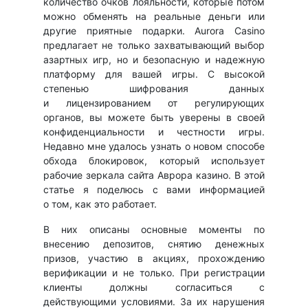
количество очков лояльности, которые потом
можно обменять на реальные деньги или
другие приятные подарки. Aurora Casino
предлагает не только захватывающий выбор
азартных игр, но и безопасную и надежную
платформу для вашей игры. С высокой
степенью шифрования данных
и лицензированием от регулирующих
органов, вы можете быть уверены в своей
конфиденциальности и честности игры.
Недавно мне удалось узнать о новом способе
обхода блокировок, который использует
рабочие зеркала сайта Аврора казино. В этой
статье я поделюсь с вами информацией
о том, как это работает.
В них описаны основные моменты по
внесению депозитов, снятию денежных
призов, участию в акциях, прохождению
верификации и не только. При регистрации
клиенты должны согласиться с
действующими условиями. За их нарушения