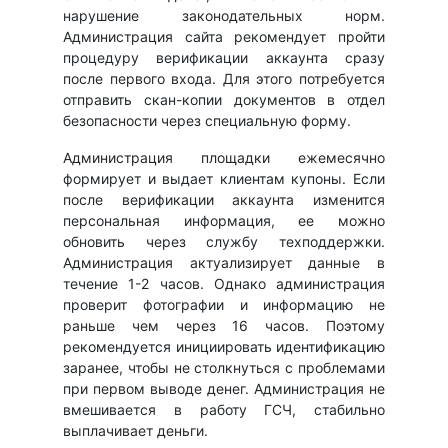
нарушение законодательных норм.
Администрация сайта рекомендует пройти
процедуру верификации аккаунта сразу
после первого входа. Для этого потребуется
отправить скан-копии документов в отдел
безопасности через специальную форму.
Администрация площадки ежемесячно
формирует и выдает клиентам купоны. Если
после верификации аккаунта изменится
персональная информация, ее можно
обновить через службу техподдержки.
Администрация актуализирует данные в
течение 1-2 часов. Однако администрация
проверит фотографии и информацию не
раньше чем через 16 часов. Поэтому
рекомендуется инициировать идентификацию
заранее, чтобы не столкнуться с проблемами
при первом выводе денег. Администрация не
вмешивается в работу ГСЧ, стабильно
выплачивает деньги.