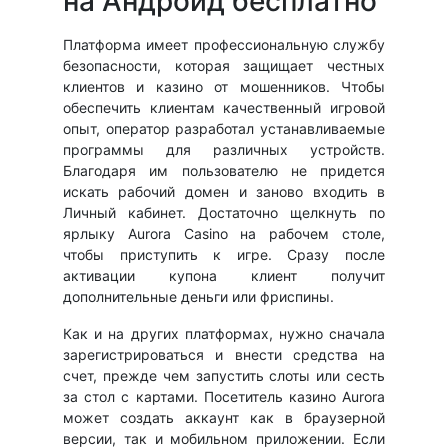
на Андроид бесплатно
Платформа имеет профессиональную службу
безопасности, которая защищает честных
клиентов и казино от мошенников. Чтобы
обеспечить клиентам качественный игровой
опыт, оператор разработал устанавливаемые
программы для различных устройств.
Благодаря им пользователю не придется
искать рабочий домен и заново входить в
Личный кабинет. Достаточно щелкнуть по
ярлыку Aurora Casino на рабочем столе,
чтобы приступить к игре. Сразу после
активации купона клиент получит
дополнительные деньги или фриспины.
Как и на других платформах, нужно сначала
зарегистрироваться и внести средства на
счет, прежде чем запустить слоты или сесть
за стол с картами. Посетитель казино Aurora
может создать аккаунт как в браузерной
версии, так и мобильном приложении. Если