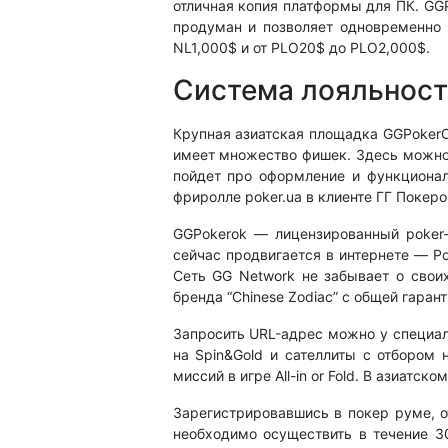
отличная копия платформы для ПК. GGP
продуман и позволяет одновременно 
NL1,000$ и от PLO20$ до PLO2,000$.
Система лояльност
Крупная азиатская площадка GGPokerO
имеет множество фишек. Здесь можно 
пойдет про оформление и функционал
фриролле poker.ua в клиенте ГГ Покер
GGPokerok — лицензированный poker-
сейчас продвигается в интернете — P
Сеть GG Network не забывает о свои
бренда “Chinese Zodiac” с общей гаран
Запросить URL-адрес можно у специал
на Spin&Gold и сателлиты с отбором 
миссий в игре All-in or Fold. В азиатск
Зарегистрировавшись в покер руме, о
необходимо осуществить в течение 30