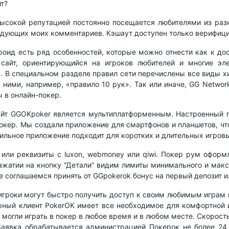
т?
ысокой репутацией постоянно посещается любителями из разн
ледующих моих комментариев. Кэшаут доступен только верифиц
оид есть ряд особенностей, которые можно отнести как к до
 сайт, ориентирующийся на игроков любителей и многие эл
ы. В специальном разделе правил сети перечислены все виды 
 ними, например, «правило 10 рук». Так или иначе, GG Networ
 в онлайн-покер.
йт GGOKpoker является мультиплатформенным. Настроенный 
окер. Мы создали приложение для смартфонов и планшетов, что
бильное приложение подходит для коротких и длительных игровы
 или реквизиты с luxon, webmoney или qiwi. Покер рум офо
нажатии на кнопку “Детали” видим лимиты минимального и макс
 соглашаемся принять от GGpokerok бонус на первый депозит и
игроки могут быстро получить доступ к своим любимым играм 
рный клиент PokerOK имеет все необходимое для комфортной
 могли играть в покер в любое время и в любом месте. Скорост
Заявка обрабатывается администрацией Покерок не более 24 