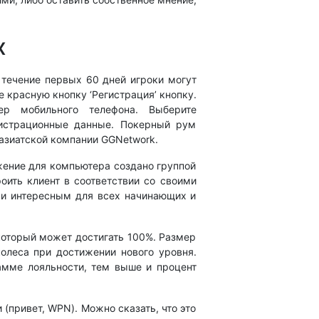
х
 течение первых 60 дней игроки могут
 красную кнопку ‘Регистрация’ кнопку.
ер мобильного телефона. Выберите
гистрационные данные. Покерный рум
азиатской компании GGNetwork.
жение для компьютера создано группой
роить клиент в соответствии со своими
 и интересным для всех начинающих и
который может достигать 100%. Размер
олеса при достижении нового уровня.
мме лояльности, тем выше и процент
(привет, WPN). Можно сказать, что это