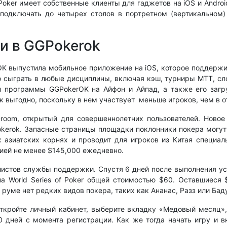
oker имеет собственные клиенты для гаджетов на iOS и Andro
подключать до четырех столов в портретном (вертикальном
и в GGPokerok
K выпустила мобильное приложение на iOS, которое поддержи
сыграть в любые дисциплины, включая кэш, турниры МТТ, слот
 программы GGPokerOK на Айфон и Айпад, а также его загру
ок выгодно, поскольку в нем участвует меньше игроков, чем в 
room, открытый для совершеннолетних пользователей. Новое 
okerok. Запасные страницы площадки поклонники покера могут
х азиатских корнях и проводит для игроков из Китая специа
тией не менее $145,000 ежедневно.
истов службы поддержки. Спустя 6 дней после выполнения ус
на World Series of Poker общей стоимостью $60. Оставшиес
ом руме нет редких видов покера, таких как Ананас, Разз или Бад
ткройте личный кабинет, выберите вкладку «Медовый месяц»
 дней с момента регистрации. Как же тогда начать игру и 