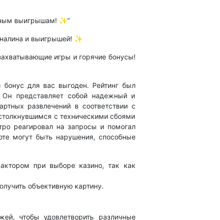
упным выигрышам! ✨”
еналина и выигрышей! ✨
захватывающие игры и горячие бонусы!
и бонус для вас выгоден. Рейтинг был
. Он представляет собой надежный и
ртных развлечений в соответствии с
столкнувшимся с техническими сбоями
тро реагировал на запросы и помогал
оте могут быть нарушения, способные
актором при выборе казино, так как
получить объективную картину.
жей, чтобы удовлетворить различные