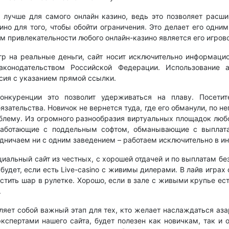
лучше для самого онлайн казино, ведь это позволяет расши
ино для того, чтобы обойти ограничения. Это делает его одн
 привлекательности любого онлайн-казино является его игрово
игр на реальные деньги, сайт носит исключительно информаци
аконодательством Российской Федерации. Использование 
сия с указанием прямой ссылки.
онкуренции это позволит удерживаться на плаву. Посетит
зательства. Новичок не вернется туда, где его обманули, по н
облему. Из огромного разнообразия виртуальных площадок лю
работающие с поддельным софтом, обманывающие с выплат
дничаем ни с одним заведением – работаем исключительно в ин
альный сайт из честных, с хорошей отдачей и по выплатам без
будет, если есть Live-casino с живимы дилерами. В лайв игра
апустить шар в рулетке. Хорошо, если в зале с живыми крупье ес
.
яет собой важный этап для тех, кто желает наслаждаться аза
экспертами нашего сайта, будет полезен как новичкам, так и 