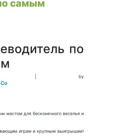
 по самым
теводитель по
ам
|
by
 Co
ым местом для бесконечного веселья и
атывающим играм и крупным выигрышам!