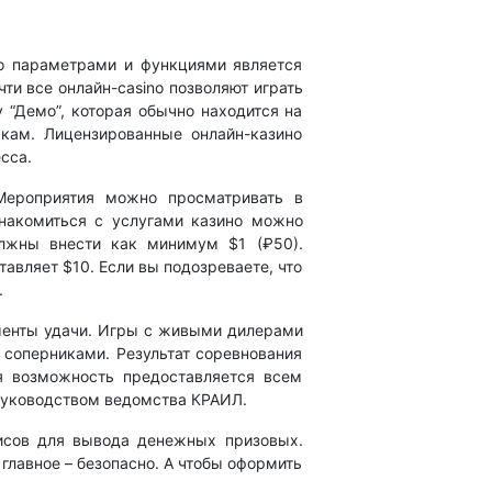
о параметрами и функциями является
и все онлайн-casino позволяют играть
 “Демо”, которая обычно находится на
чкам. Лицензированные онлайн-казино
сса.
Мероприятия можно просматривать в
знакомиться с услугами казино можно
олжны внести как минимум $1 (₽50).
авляет $10. Если вы подозреваете, что
.
менты удачи. Игры с живыми дилерами
соперниками. Результат соревнования
я возможность предоставляется всем
 руководством ведомства КРАИЛ.
исов для вывода денежных призовых.
лавное – безопасно. А чтобы оформить