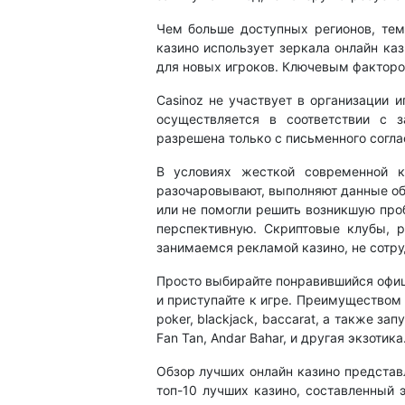
Чем больше доступных регионов, тем 
казино использует зеркала онлайн каз
для новых игроков. Ключевым фактором
Casinoz не участвует в организации 
осуществляется в соответствии с з
разрешена только с письменного согла
В условиях жесткой современной к
разочаровывают, выполняют данные обя
или не помогли решить возникшую пр
перспективную. Скриптовые клубы, 
занимаемся рекламой казино, не сотру
Просто выбирайте понравившийся офици
и приступайте к игре. Преимуществом 
poker, blackjack, baccarat, а также з
Fan Tan, Andar Bahar, и другая экзотика
Обзор лучших онлайн казино представл
топ-10 лучших казино, составленный 