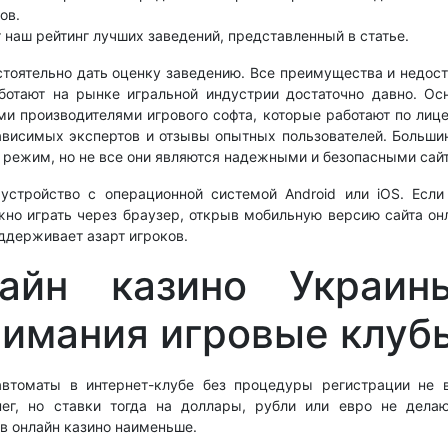
ов.
 наш рейтинг лучших заведений, представленный в статье.
стоятельно дать оценку заведению. Все преимущества и недос
ботают на рынке игральной индустрии достаточно давно. Ос
ми производителями игрового софта, которые работают по лице
ависимых экспертов и отзывы опытных пользователей. Больш
 режим, но не все они являются надежными и безопасными сай
устройство с операционной системой Android или iOS. Есл
жно играть через браузер, открыв мобильную версию сайта он
оддерживает азарт игроков.
лайн казино Украи
нимания игровые клуб
автоматы в интернет-клубе без процедуры регистрации не 
ег, но ставки тогда на доллары, рубли или евро не дела
в онлайн казино наименьше.