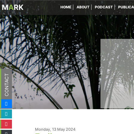
M
A
RK
HOME
ABOUT
PODCAST
PUBLICA
CONTACT
Monday, 13 May 2024