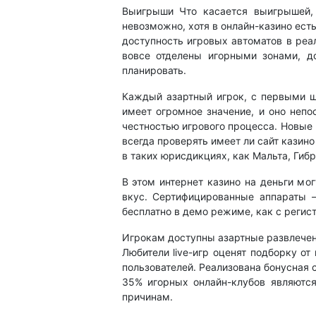
Выигрыши Что касается выигрышей, 
невозможно, хотя в онлайн-казино ес
доступность игровых автоматов в реал
вовсе отделены игорными зонами, д
планировать.
Каждый азартный игрок, с первыми ш
имеет огромное значение, и оно непо
честностью игрового процесса. Новые 
всегда проверять имеет ли сайт казин
в таких юрисдикциях, как Мальта, Гиб
В этом интернет казино на деньги мо
вкус. Сертифицированные аппараты –
бесплатно в демо режиме, как с регист
Игрокам доступны азартные развлечен
Любители live-игр оценят подборку от
пользователей. Реализована бонусная 
35% игорных онлайн-клубов являютс
причинам.