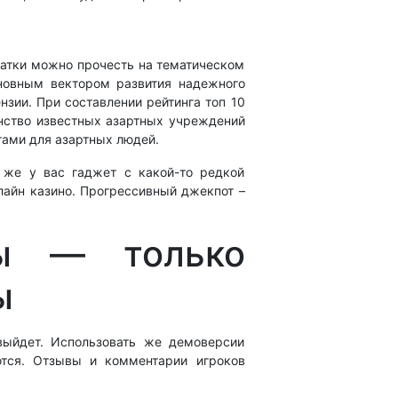
татки можно прочесть на тематическом
новным вектором развития надежного
нзии. При составлении рейтинга топ 10
инство известных азартных учреждений
тами для азартных людей.
и же у вас гаджет с какой-то редкой
лайн казино. Прогрессивный джекпот –
ны — только
ы
выйдет. Использовать же демоверсии
ются. Отзывы и комментарии игроков