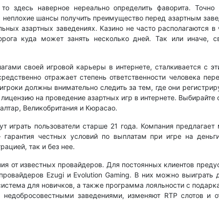
то здесь наверное нереально определить фаворита. Точно 
ть неплохие шансы получить преимущество перед азартным зав
ьных азартных заведениях. Казино не часто располагаются в 
орога куда может занять несколько дней. Так или иначе, с
агами своей игровой карьеры в интернете, сталкивается с 
средственно отражает степень ответственности человека пер
игроки должны внимательно следить за тем, где они регистрир
о лицензию на проведение азартных игр в интернете. Выбирайте
ралтар, Великобритания и Кюрасао.
гут играть пользователи старше 21 года. Компания предлагает
 гарантия честных условий по выплатам при игре на деньг
рацией, так и без нее.
ия от известных провайдеров. Для постоянных клиентов пред
 провайдеров Ezugi и Evolution Gaming. В них можно выиграть
система для новичков, а также программа лояльности с подар
я недобросовестными заведениями, изменяют RTP слотов и 