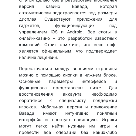
версия казино Вавада, которая
автоматически подстраивается под размеры
дисплея. Существуют приложения для
гаджетов, функционирующих под
управлением iOS и Android. Все слоты в
онлайн-казино – это разработки известных
компаний. Стоит отметить, что весь софт
является официальным, что подтверждает
наличие лицензии.
Переключаться между версиями страницы
можно с помощью кнопки в нижнем блоке.
Основные параметры интерфейса и
функционала представлены ниже. Для
восстановления аккаунта необходимо
обратиться к специалисту поддержки
игроков. Мобильная версия и приложение
Вавада имеют интуитивно понятный
интерфейс и простую навигацию. Игроки
могут легко найти нужные им игры и
провести все операции без каких-либо