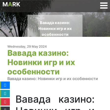
M
A
RK
Вавада казино:
Новинки игр и их
особенности
Wednesday, 29 May 2024
Вавада казино:
Новинки игр и их
особенности
Вавада казино: Новинки игр и их особенности
Вавада казино: