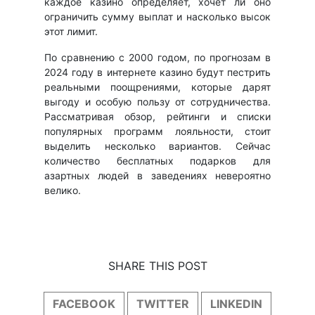
каждое казино определяет, хочет ли оно
ограничить сумму выплат и насколько высок
этот лимит.
По сравнению с 2000 годом, по прогнозам в
2024 году в интернете казино будут пестрить
реальными поощрениями, которые дарят
выгоду и особую пользу от сотрудничества.
Рассматривая обзор, рейтинги и списки
популярных программ лояльности, стоит
выделить несколько вариантов. Сейчас
количество бесплатных подарков для
азартных людей в заведениях невероятно
велико.
SHARE THIS POST
FACEBOOK
TWITTER
LINKEDIN