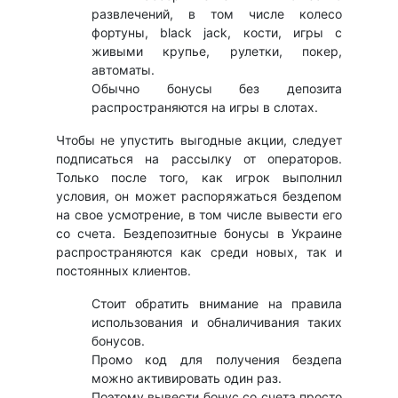
развлечений, в том числе колесо
фортуны, black jack, кости, игры с
живыми крупье, рулетки, покер,
автоматы.
Обычно бонусы без депозита
распространяются на игры в слотах.
Чтобы не упустить выгодные акции, следует
подписаться на рассылку от операторов.
Только после того, как игрок выполнил
условия, он может распоряжаться бездепом
на свое усмотрение, в том числе вывести его
со счета. Бездепозитные бонусы в Украине
распространяются как среди новых, так и
постоянных клиентов.
Стоит обратить внимание на правила
использования и обналичивания таких
бонусов.
Промо код для получения бездепа
можно активировать один раз.
Поэтому вывести бонус со счета просто