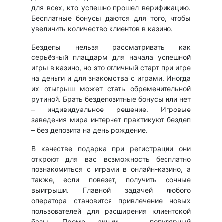
для всех, кто успешно прошел верификацию.
Бесплатные бонусы даются для того, чтобы
увеличить количество клиентов в казино.
Бездепы нельзя рассматривать как
серьёзный плацдарм для начала успешной
игры в казино, но это отличный старт при игре
на деньги и для знакомства с играми. Иногда
их отыгрыш может стать обременительной
рутиной. Брать бездепозитные бонусы или нет
– индивидуальное решение. Игровые
заведения мира интернет практикуют бездеп
– без депозита на день рождение.
В качестве подарка при регистрации они
откроют для вас возможность бесплатно
познакомиться с играми в онлайн-казино, а
также, если повезет, получить сочные
выигрыши. Главной задачей любого
оператора становится привлечение новых
пользователей для расширения клиентской
базы. Промо акции — популярный