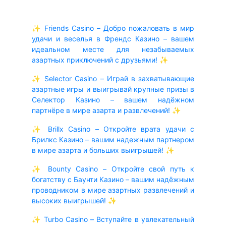
✨ Friends Casino – Добро пожаловать в мир
удачи и веселья в Френдс Казино – вашем
идеальном месте для незабываемых
азартных приключений с друзьями! ✨
✨ Selector Casino – Играй в захватывающие
азартные игры и выигрывай крупные призы в
Селектор Казино – вашем надёжном
партнёре в мире азарта и развлечений! ✨
✨ Brillx Casino – Откройте врата удачи с
Брилкс Казино – вашим надежным партнером
в мире азарта и больших выигрышей! ✨
✨ Bounty Casino – Откройте свой путь к
богатству с Баунти Казино – вашим надёжным
проводником в мире азартных развлечений и
высоких выигрышей! ✨
✨ Turbo Casino – Вступайте в увлекательный