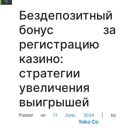
Бездепозитный
бонус за
регистрацию
казино:
стратегии
увеличения
выигрышей
Posted on
11 June, 2024
|
by
Yoko Co