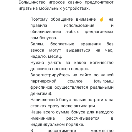
Большинство игроков казино предпочитают
играть на мобильных устройствах.
Поэтому обращайте внимание ☝ на
правила использования и
обналичивания любых предлагаемых
вам бонусов.
Баллы, бесплатные вращения без
взноса могут выдаваться на час,
неделю, месяц.
Нужно узнать за какое количество
депозитов положен подарок.
Зарегистрируйтесь на сайте по нашей
партнерской ссылке (отыгрыш
фриспинов осуществляется реальными
деньгами).
Начисленный бонус нельзя потратить на
ставках сразу после активации.
Чаще всего сумма бонуса для каждого
именинника рассчитывается в
индивидуальном порядке.
В ассортименте множество