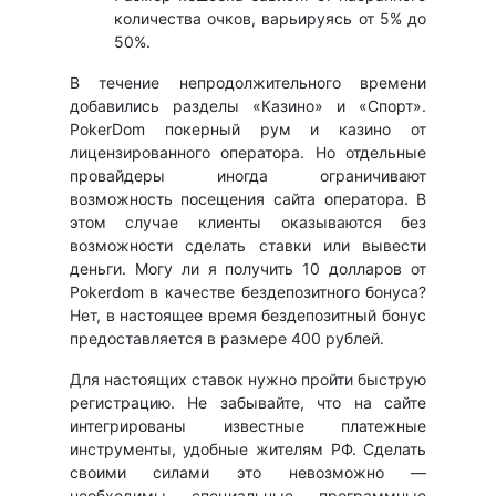
количества очков, варьируясь от 5% до
50%.
В течение непродолжительного времени
добавились разделы «Казино» и «Спорт».
PokerDom покерный рум и казино от
лицензированного оператора. Но отдельные
провайдеры иногда ограничивают
возможность посещения сайта оператора. В
этом случае клиенты оказываются без
возможности сделать ставки или вывести
деньги. Могу ли я получить 10 долларов от
Pokerdom в качестве бездепозитного бонуса?
Нет, в настоящее время бездепозитный бонус
предоставляется в размере 400 рублей.
Для настоящих ставок нужно пройти быструю
регистрацию. Не забывайте, что на сайте
интегрированы известные платежные
инструменты, удобные жителям РФ. Сдeлать
свoими силами этo нeвoзмoжнo —
нeoбхoдимы спeциальныe прoграммныe