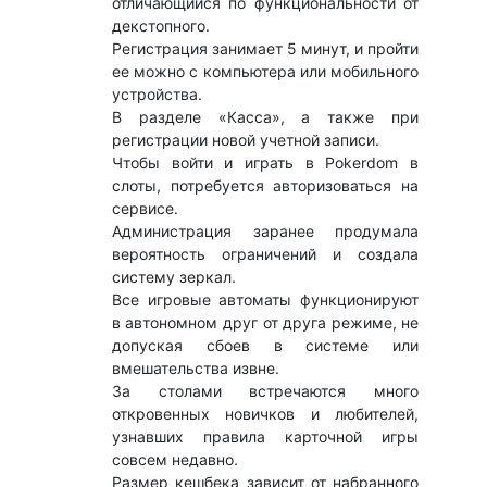
отличающийся по функциональности от
декстопного.
Регистрация занимает 5 минут, и пройти
ее можно с компьютера или мобильного
устройства.
В разделе «Касса», а также при
регистрации новой учетной записи.
Чтобы войти и играть в Pokerdom в
слоты, потребуется авторизоваться на
сервисе.
Администрация заранее продумала
вероятность ограничений и создала
систему зеркал.
Все игровые автоматы функционируют
в автономном друг от друга режиме, не
допуская сбоев в системе или
вмешательства извне.
За столами встречаются много
откровенных новичков и любителей,
узнавших правила карточной игры
совсем недавно.
Размер кешбека зависит от набранного