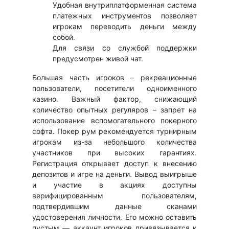
Удобная внутриплатформенная система
платежных инструментов позволяет
игрокам переводить деньги между
собой.
Для связи со службой поддержки
предусмотрен живой чат.
Большая часть игроков – рекреационные
пользователи, посетители одноименного
казино. Важный фактор, снижающий
количество опытных регуляров – запрет на
использование вспомогательного покерного
софта. Покер рум рекомендуется турнирным
игрокам из-за небольшого количества
участников при высоких гарантиях.
Регистрация открывает доступ к внесению
депозитов и игре на деньги. Вывод выигрыше
и участие в акциях доступны
верифицированным пользователям,
подтвердившим данные сканами
удостоверения личности. Его можно оставить
пустым — аккаунт игроков привязывается к