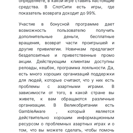
определяете, в какой игре ставить настоящие
средства. В СлотСити есть игры, где
показатель возврата доходит до 99%.
Участие в бонусной программе дает
возможность пользователю получить
дополнительные деньги, бесплатные
вращения, возврат части проигрышей и
другие привилегии. Новичкам предлагают
бездепозитные и приветственные промо
акции. Действующим клиентам доступны
релоады, кешбэк, программа лояльности. Да,
есть много хороших организаций поддержки
для людей, которые считают, что у них есть
проблемы с азартными играми. В
зависимости от того, в какой стране вы
живете, к вам обращаются различные
организации. В Великобритании есть
GambleAware , который является
действительно хорошим информационным
ресурсом о проблемных азартных играх и о
том, что вы можете сделать, чтобы помочь