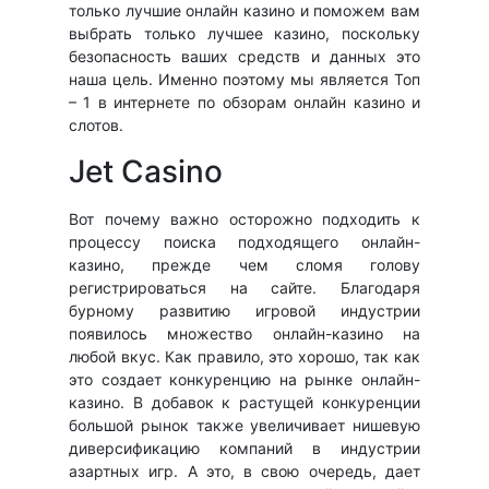
только лучшие онлайн казино и поможем вам
выбрать только лучшее казино, поскольку
безопасность ваших средств и данных это
наша цель. Именно поэтому мы является Топ
– 1 в интернете по обзорам онлайн казино и
слотов.
Jet Casino
Вот почему важно осторожно подходить к
процессу поиска подходящего онлайн-
казино, прежде чем сломя голову
регистрироваться на сайте. Благодаря
бурному развитию игровой индустрии
появилось множество онлайн-казино на
любой вкус. Как правило, это хорошо, так как
это создает конкуренцию на рынке онлайн-
казино. В добавок к растущей конкуренции
большой рынок также увеличивает нишевую
диверсификацию компаний в индустрии
азартных игр. А это, в свою очередь, дает