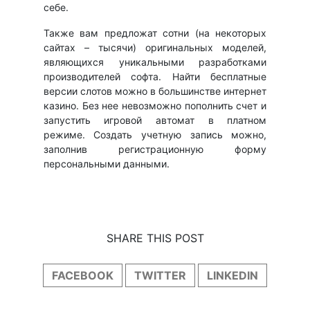
себе.
Также вам предложат сотни (на некоторых
сайтах – тысячи) оригинальных моделей,
являющихся уникальными разработками
производителей софта. Найти бесплатные
версии слотов можно в большинстве интернет
казино. Без нее невозможно пополнить счет и
запустить игровой автомат в платном
режиме. Создать учетную запись можно,
заполнив регистрационную форму
персональными данными.
SHARE THIS POST
FACEBOOK
TWITTER
LINKEDIN