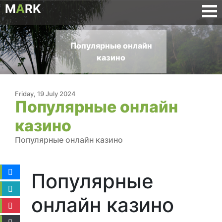
M
A
RK
Популярные онлайн
казино
Friday, 19 July 2024
Популярные онлайн
казино
Популярные онлайн казино
Популярные
онлайн казино