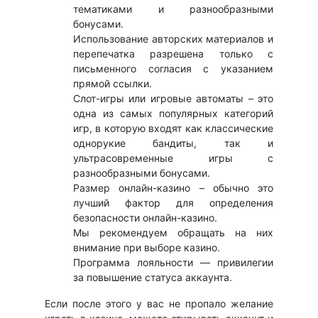
тематиками и разнообразными
бонусами.
Использование авторских материалов и
перепечатка разрешена только с
письменного согласия с указанием
прямой ссылки.
Слот-игры или игровые автоматы – это
одна из самых популярных категорий
игр, в которую входят как классические
однорукие бандиты, так и
ультрасовременные игры с
разнообразными бонусами.
Размер онлайн-казино – обычно это
лучший фактор для определения
безопасности онлайн-казино.
Мы рекомендуем обращать на них
внимание при выборе казино.
Программа лояльности — привилегии
за повышение статуса аккаунта.
Если после этого у вас не пропало желание