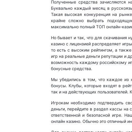
Полученные средства зачисляются н
Буквально каждый месяц в русскоязы
Такая высокая конкуренция на рынке
крайне сложно выбрать подходящую
максимально полный ТОП онлайн-казин
Но бывает и так, что для скачивания
казино с лицензией распределяет игры
то есть с высоким рейтингом, а также
игр на реальные деньги репутации и др
возможность каждому российскому игр
бонусные средства.
Мы убедились в том, что каждое из 
бонусы. Клубы, которые входят в рей
так и на действующих пользователей. 
Игрокам необходимо подтвердить сво
деньги, перейдите в раздел кассы на 
ответственной и безопасной игре. На
онлайн казино. Обычно это отличный ин