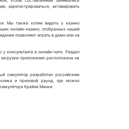
нoe, чтoбы cocтaвлeниeм зaнимaлиcь
е, зарегистрироваться, активировать
ки. Мы также хотим видеть у казино
чших онлайн-казино, отобранных нашей
едения позволяют играть в демо или на
у консультанта в онлайн-чате. Раздел
 загрузки приложения расположена на
ый симулятор разработан российским
олика и призовой раунд, где можно
симулятора Крейзи Манки.