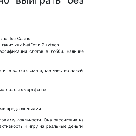
но выиграть без
.
no, Ice Casino.
таких как NetEnt и Playtech.
ассификации слотов в лобби, наличие
 игрового автомата, количество линий,
ьютерах и смартфонах.
ыми предложениями.
грамму лояльности. Она рассчитана на
ктивность и игру на реальные деньги.