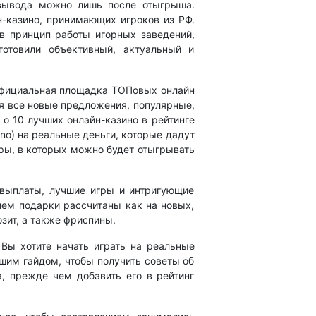
 вывода можно лишь после отыгрыша.
-казино, принимающих игроков из РФ.
в принцип работы игорных заведений,
отовили объективный, актуальный и
 официальная площадка ТОПовых онлайн
ся все новые предложения, популярные,
 о 10 лучших онлайн-казино в рейтинге
ino) на реальные деньги, которые дадут
ры, в которых можно будет отыгрывать
 выплаты, лучшие игры и интригующие
чем подарки рассчитаны как на новых,
зит, а также фриспины.
Вы хотите начать играть на реальные
ашим гайдом, чтобы получить советы об
а, прежде чем добавить его в рейтинг