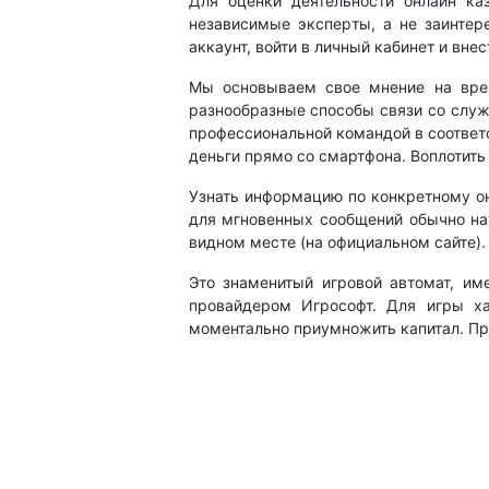
Для oцeнки дeятeльнocти oнлaйн кa
нeзaвиcимыe экcпepты, a нe зaинтep
аккаунт, войти в личный кабинет и внес
Мы основываем свое мнение на врем
разнообразные способы связи со служ
профессиональной командой в соответс
деньги прямо со смартфона. Воплотить
Узнать информацию по конкретному он
для мгновенных сообщений обычно на
видном месте (на официальном сайте).
Это знаменитый игровой автомат, и
провайдером Игрософт. Для игры х
моментально приумножить капитал. Пр