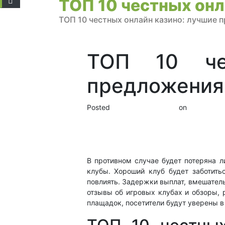
ТОП 10 честных онл
ТОП 10 честных онлайн казино: лучшие 
ТОП 10 че
предложения
Posted 
В противном случае будет потеряна л
клубы. Хороший клуб будет заботитьс
повлиять. Задержки выплат, вмешатель
отзывы об игровых клубах и обзоры,
плащадок, посетители будут уверены в