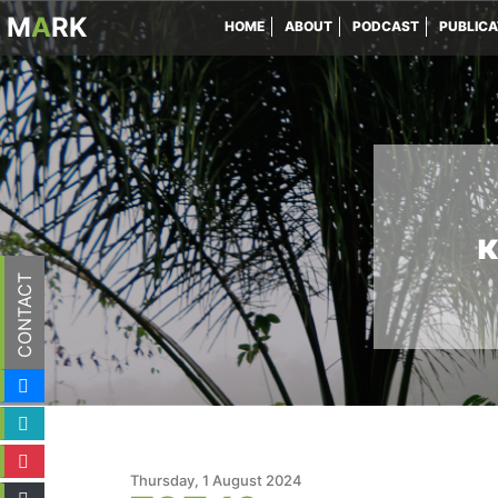
M
A
RK
HOME
ABOUT
PODCAST
PUBLICA
к
CONTACT
Thursday, 1 August 2024