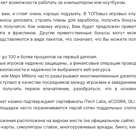
о нет возможности работать за компьютером или ноутбуком.
ь вам, и стоит очень хорошо подумать. В ТОПовых игровых кл
осы депозита, строить планы для заработка, получать бонусы
 получится. Как новому игроку, Вам будет предложен приве
ита и фриспинов. Другие приветственные бонусы могут вкл
дставляются в виде пакетов, что означает, что Вы можете по
до 100 и более процентов на первый депозит.
ые игроков надежно защищены, а финансовые операции проводя
 безопасности и надежности выбранного веб-ресурса.
 или Major Millions часто разыгрывают многомиллионные джекпо
ступают в качестве посредников между игроками и заведениям
 получить первое впечатление, разобраться, что в осно
нет казино подтверждают сертификаты iTech Labs, eCOGRA, GLI
лощадки часто ограничиваются парой сотен поддельных слото
ложения расположена на видном месте (на официальном сайте).
-карты, симуляторы ставок, многоуровневые аркады, бинго, кен