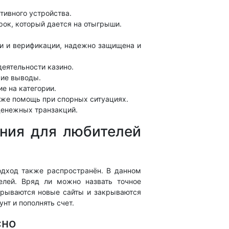
тивного устройства.
рок, который дается на отыгрыши.
ии и верификации, надежно защищена и
деятельности казино.
кие выводы.
е на категории.
кже помощь при спорных ситуациях.
денежных транзакций.
ения для любителей
одход также распространён. В данном
лей. Вряд ли можно назвать точное
ткрываются новые сайты и закрываются
нт и пополнять счет.
сно