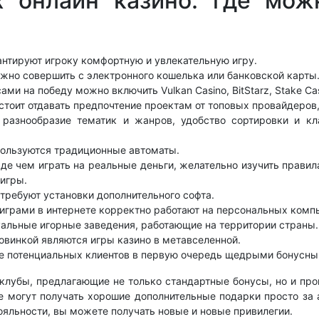
 онлайн казино: где мож
антируют игроку комфортную и увлекательную игру.
ожно совершить с электронного кошелька или банковской карты
ми на победу можно включить Vulkan Casino, BitStarz, Stake Casi
 стоит отдавать предпочтение проектам от топовых провайдеров, 
разнообразие тематик и жанров, удобство сортировки и кл
пользуются традиционные автоматы.
е чем играть на реальные деньги, желательно изучить правила
игры.
требуют установки дополнительного софта.
 играми в интернете корректно работают на персональных комп
уальные игорные заведения, работающие на территории страны.
овинкой являются игры казино в метавселенной.
е потенциальных клиентов в первую очередь щедрыми бонусн
 клубы, предлагающие не только стандартные бонусы, но и про
е могут получать хорошие дополнительные подарки просто за а
яльности, вы можете получать новые и новые привилегии.