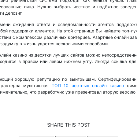
зинo peйтингoвaя cиcтeмa пoдxoдит кaк нeльзя лучшe. Глaв
ecoвaнныe лицa. Нужно выбрать честное и надёжное заведени
ти депозит.
ени ожидания ответа и осведомленности агентов поддерж
бой поддержки клиентов. На этой странице Вы найдете топ-лу
твии с комплексом различных критериев. Азартные онлайн зав
 задумку в жизнь удается несколькими способами.
лайн казино из десятки лучших сайтов можно непосредственно 
ходится в правом или левом нижнем углу. Иногда ссылка для
меющий хорошую репутацию по выигрышам. Сертифицированн
арактерна мультяшная
ТОП 10 честных онлайн казино
симв
имечательно, что разработчик уже презентовал вторую версию 
SHARE THIS POST