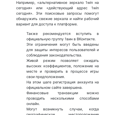
Например, «альтернативное зеркало 1win на
сегодня» или «действующий адрес 1win
сегодня». Эти поисковые запросы помогут
обнаружить свежие зеркала и найти рабочий
вариант для доступа к платформе.
Также рекомендуется вступить в
официальную группу 1вин в ВКонтакте.
Эти ограничения могут быть введены
для защиты интересов пользователей и
соблюдения законодательства.
Живой режим позволяет ожидать
высоких коэффициентов, положение на
месте и проверить в процессе игры
свои предположения.
На этом шаге регистрация аккаунта на
официальном сайте завершена.
Финансовые транзакции можно
проводить несколькими способами
онлайн.
Могут возникнуть случаи, когда
географическое местоположение