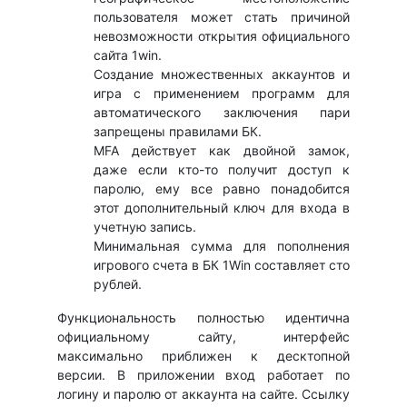
пользователя может стать причиной
невозможности открытия официального
сайта 1win.
Создание множественных аккаунтов и
игра с применением программ для
автоматического заключения пари
запрещены правилами БК.
MFA действует как двойной замок,
даже если кто-то получит доступ к
паролю, ему все равно понадобится
этот дополнительный ключ для входа в
учетную запись.
Минимальная сумма для пополнения
игрового счета в БК 1Win составляет сто
рублей.
Функциональность полностью идентична
официальному сайту, интерфейс
максимально приближен к десктопной
версии. В приложении вход работает по
логину и паролю от аккаунта на сайте. Ссылку