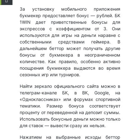
За установку мобильного приложения
букмекер предоставляет бонус — рублей. БК
1WIN дает приветственные бонусы для
экспрессов с коэффициентом от 3. Они
используются для игры на деньги наравне с
собственными средствами геймера. В
дальнейшем беттор может получать другие
бонусы от букмекера в неограниченном
количестве. Как правило, особенно активно
поощрения букмекера выдаются во время
сезонных игр или турниров.
Найти зеркало официального сайта можно в
телеграм-канале БК, в ВК, Google, на
«Одноклассниках» или форумах спортивной
тематики. Размер бонуса соответствует
проценту от переведенной на депозит суммы.
Использовать бонусные деньги можно только
для ставок — вывести сразу их нельзя.
Нажатием на выбранные исходы беттор