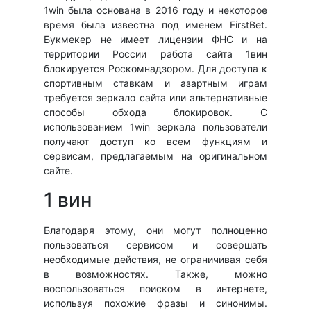
1win была основана в 2016 году и некоторое
время была известна под именем FirstBet.
Букмекер не имеет лицензии ФНС и на
территории России работа сайта 1вин
блокируется Роскомнадзором. Для доступа к
спортивным ставкам и азартным играм
требуется зеркало сайта или альтернативные
способы обхода блокировок. С
использованием 1win зеркала пользователи
получают доступ ко всем функциям и
сервисам, предлагаемым на оригинальном
сайте.
1 вин
Благодаря этому, они могут полноценно
пользоваться сервисом и совершать
необходимые действия, не ограничивая себя
в возможностях. Также, можно
воспользоваться поиском в интернете,
используя похожие фразы и синонимы.