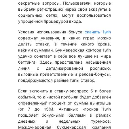
секретные вопросы. Пользователи, которые
выбрали регистрацию через свои аккаунты в
социальных сетях, могут воспользоваться
упрощенной процедурой входа.
Условия использования бонуса
скачать 1win
содержат указания, в каких играх можно
делать ставки, в течение какого срока,
какими суммами. Букмекерская контора 1win
удачно сочетает в себе все лучшее из мира
беттинга. Здесь представлена насыщенная
линия с детализированной росписью,
выгодные приветственные и релоад-бонусы,
поддерживаются разные типы ставок.
Если включить в ставку-экспресс 5 и более
событий, то к чистой прибыли будет добавлен
определенный процент от суммы выигрыша
(от 7 до 15%). Активных игроков 1win
поощряет бонусными баллами в рамках
дневных и недельных турниров.
Международная букмекерская компания