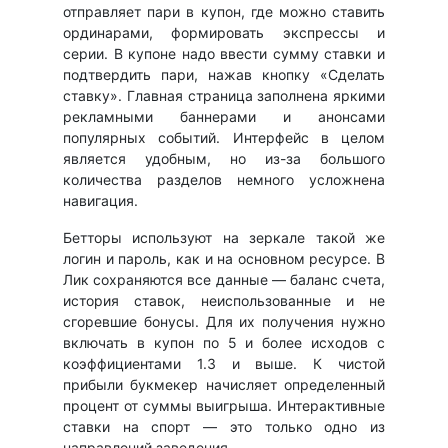
отправляет пари в купон, где можно ставить
ординарами, формировать экспрессы и
серии. В купоне надо ввести сумму ставки и
подтвердить пари, нажав кнопку «Сделать
ставку». Главная страница заполнена яркими
рекламными баннерами и анонсами
популярных событий. Интерфейс в целом
является удобным, но из-за большого
количества разделов немного усложнена
навигация.
Бетторы используют на зеркале такой же
логин и пароль, как и на основном ресурсе. В
Лик сохраняются все данные — баланс счета,
история ставок, неиспользованные и не
сгоревшие бонусы. Для их получения нужно
включать в купон по 5 и более исходов с
коэффициентами 1.3 и выше. К чистой
прибыли букмекер начисляет определенный
процент от суммы выигрыша. Интерактивные
ставки на спорт ― это только одно из
направлений заведения.