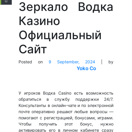
Зеркало Водка
Казино
Официальный
Сайт
Posted on
9 September, 2024
|
by
Yoko Co
У игроков Водка Casino есть возможность
обратиться в службу поддержки 24/7.
Консультанты в онлайн-чате и по электронной
почте оперативно решают любые вопросы —
помогают с регистрацией, бонусами, играми.
Чтобы получить этот бонус, нужно
активировать его в личном кабинете сразу