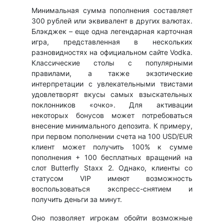
Минимальная сумма пополнения составляет
300 рублей или эквивалент в других валютах.
Блэкджек – еще одна легендарная карточная
игра, представленная в нескольких
разновидностях на официальном сайте Vodka.
Классические столы с популярными
правилами, а также экзотические
интерпретации с увлекательными твистами
удовлетворят вкусы самых взыскательных
поклонников «очко». Для активации
некоторых бонусов может потребоваться
внесение минимального депозита. К примеру,
при первом пополнении счета на 100 USD/EUR
клиент может получить 100% к сумме
пополнения + 100 бесплатных вращений на
слот Butterfly Staxx 2. Однако, клиенты со
статусом VIP имеют возможность
воспользоваться экспресс-снятием и
получить деньги за минут.
Оно позволяет игрокам обойти возможные