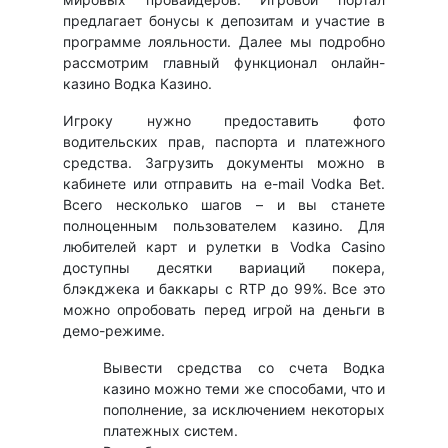
предлагает бонусы к депозитам и участие в
программе лояльности. Далее мы подробно
рассмотрим главный функционал онлайн-
казино Водка Казино.
Игроку нужно предоставить фото
водительских прав, паспорта и платежного
средства. Загрузить документы можно в
кабинете или отправить на e-mail Vodka Bet.
Всего несколько шагов – и вы станете
полноценным пользователем казино. Для
любителей карт и рулетки в Vodka Casino
доступны десятки вариаций покера,
блэкджека и баккары с RTP до 99%. Все это
можно опробовать перед игрой на деньги в
демо-режиме.
Вывести средства со счета Водка
казино можно теми же способами, что и
пополнение, за исключением некоторых
платежных систем.