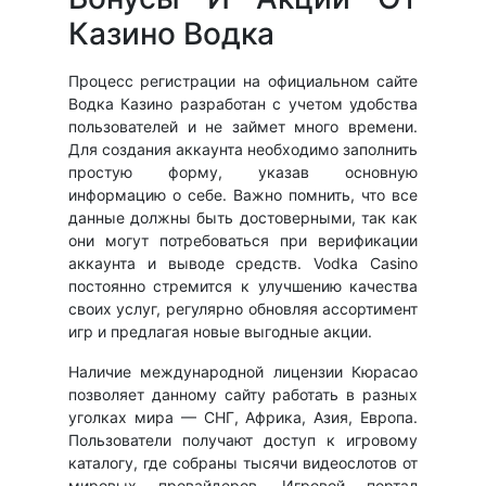
Казино Водка
Процесс регистрации на официальном сайте
Водка Казино разработан с учетом удобства
пользователей и не займет много времени.
Для создания аккаунта необходимо заполнить
простую форму, указав основную
информацию о себе. Важно помнить, что все
данные должны быть достоверными, так как
они могут потребоваться при верификации
аккаунта и выводе средств. Vodka Casino
постоянно стремится к улучшению качества
своих услуг, регулярно обновляя ассортимент
игр и предлагая новые выгодные акции.
Наличие международной лицензии Кюрасао
позволяет данному сайту работать в разных
уголках мира — СНГ, Африка, Азия, Европа.
Пользователи получают доступ к игровому
каталогу, где собраны тысячи видеослотов от
мировых провайдеров. Игровой портал