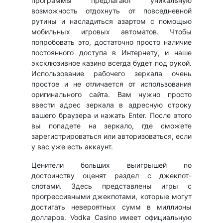
программы предлагают уникальную
возможность отдохнуть от повседневной
рутины и насладиться азартом с помощью
мобильных игровых автоматов. Чтобы
попробовать это, достаточно просто наличие
постоянного доступа в Интернету, и наше
эксклюзивное казино всегда будет под рукой.
Использование рабочего зеркала очень
простое и не отличается от использования
оригинального сайта. Вам нужно просто
ввести адрес зеркала в адресную строку
вашего браузера и нажать Enter. После этого
вы попадете на зеркало, где сможете
зарегистрироваться или авторизоваться, если
у вас уже есть аккаунт.
Ценители больших выигрышей по
достоинству оценят раздел с джекпот-
слотами. Здесь представлены игры с
прогрессивными джекпотами, которые могут
достигать невероятных сумм в миллионы
долларов. Vodka Casino имеет официальную