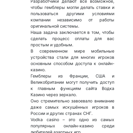
Разработчики делают все возможное,
чтобы гемблеры могли делать ставки и
пользоваться другими условиями
компании независимо от работы
оригинальной системы.
Наша задача заключается в том, чтобы
сделать процесс оплаты для вас
простым и удобным.
В современном мире мобильные
устройства стали для многих игроков
основным способом доступа к онлайн-
казино.
Гемблеры из Франции, США и
Великобритании могут получить доступ
к главным функциям сайта Водка
Казино через зеркало.
Оно стремительно завоевало внимание
даже самых искушённых игроков в
России и других странах СНГ.
Vodka casino – это одно из самых
популярных онлайн-казино среди
любителей азартных игр.