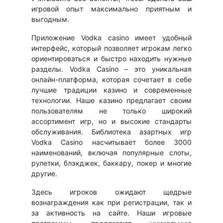
игровой опыт максимально приятным и
выгодным.
Приложение Vodka casino имеет удобный
интерфейс, который позволяет игрокам легко
ориентироваться и быстро находить нужные
разделы. Vodka Casino – это уникальная
онлайн-платформа, которая сочетает в себе
лучшие традиции казино и современные
технологии. Наше казино предлагает своим
пользователям не только широкий
ассортимент игр, но и высокие стандарты
обслуживания. Библиотека азартных игр
Vodka Casino насчитывает более 3000
наименований, включая популярные слоты,
рулетки, блэкджек, баккару, покер и многие
другие.
Здесь игроков ожидают щедрые
вознаграждения как при регистрации, так и
за активность на сайте. Наши игровые