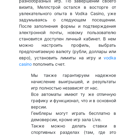
разнообразных игр. По завершении своего
визита, Меллстрой остался в восторге от
увлекательного опыта в Vodka Casino, уже
задумываясь о следующем посещении.
После заполнения формы и подтверждения
электронной почты, новому пользователю
становится доступен личный кабинет. В нем
можно настроить профиль, выбрать
предпочитаемую валюту (рубли, доллары или
евро), установить лимиты на игру и
vodka
casino
пополнить счет.
Мы также гарантируем надежное
начисление выигрышей, и результаты
игр полностью независят от нас.
Все автоматы имеют ту же отличную
графику и функционал, что и в основной
версии.
Гемблеры могут играть бесплатно в
демоверсии, кроме игр зала Live.
Также можно делать ставки в
спортивных разделах (там, где это