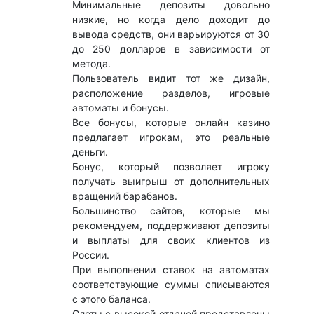
Минимальные депозиты довольно
низкие, но когда дело доходит до
вывода средств, они варьируются от 30
до 250 долларов в зависимости от
метода.
Пользователь видит тот же дизайн,
расположение разделов, игровые
автоматы и бонусы.
Все бонусы, которые онлайн казино
предлагает игрокам, это реальные
деньги.
Бонус, который позволяет игроку
получать выигрыш от дополнительных
вращений барабанов.
Большинство сайтов, которые мы
рекомендуем, поддерживают депозиты
и выплаты для своих клиентов из
России.
При выполнении ставок на автоматах
соответствующие суммы списываются
с этого баланса.
Слоты с высокой отдачей представлены