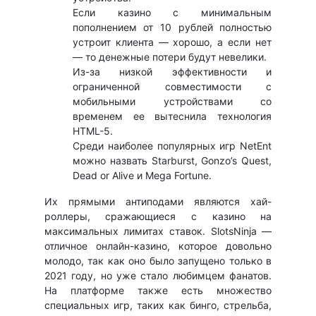
Если казино с минимальным
пополнением от 10 рублей полностью
устроит клиента — хорошо, а если нет
— то денежные потери будут невелики.
Из-за низкой эффективности и
ограниченной совместимости с
мобильными устройствами со
временем ее вытеснила технология
HTML-5.
Среди наиболее популярных игр NetEnt
можно назвать Starburst, Gonzo’s Quest,
Dead or Alive и Mega Fortune.
Их прямыми антиподами являются хай-
роллеры, сражающиеся с казино на
максимальных лимитах ставок. SlotsNinja —
отличное онлайн-казино, которое довольно
молодо, так как оно было запущено только в
2021 году, но уже стало любимцем фанатов.
На платформе также есть множество
специальных игр, таких как бинго, стрельба,