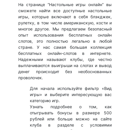
На странице “Настольные игры онлайн” вы
сможете найти все доступные настольные
игры, которые включают в себя блэкджек,
рулетку, в том числе американскую, кости и
многое другое. Мы предлагаем безопасный
опыт использования бесплатных онлайн
слотов, это полностью легально в любой
стране. У нас самая большая коллекция
бесплатных онлайн-слотов в интернете.
Надежными называют клубы, где честно
выплачиваются выигрыши на слотах и вывод
денег происходит без необоснованных
проволочек.
Для начала используйте фильтр «Вид
игры» и выберите интересующую вас
категорию игр.
Узнать подробнее о том, как
отыгрывать бонусы в размере 500
рублей или больше можно на сайте
клуба в разделе с условиями