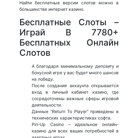
Найти бесплатные версии слотов можно в
большинстве интернет казино.
Бесплатные Слоты –
Играй В 7780+
Бесплатных Онлайн
Слотов
А благодаря минимальному депозиту и
бонусной игре у вас будет много шансов
на победу.
После создания аккаунта открывается
вход в личный кабинет казино, где
сосредоточены важные сферы игровой
деятельности.
Данные “Return To Player” приведены в
технических характеристиках софта.
Pin-Up Casino – идеальное онлайн-
казино для всех ваших потребностей в
азартных играх.