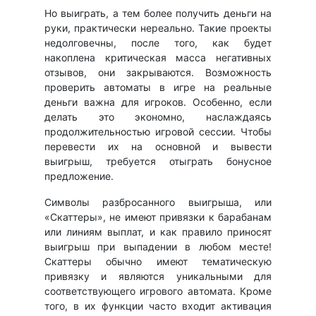
Но выиграть, а тем более получить деньги на
руки, практически нереально. Такие проекты
недолговечны, после того, как будет
накоплена критическая масса негативных
отзывов, они закрываются. Возможность
проверить автоматы в игре на реальные
деньги важна для игроков. Особенно, если
делать это экономно, наслаждаясь
продолжительностью игровой сессии. Чтобы
перевести их на основной и вывести
выигрыш, требуется отыграть бонусное
предложение.
Символы разбросанного выигрыша, или
«Скаттеры», не имеют привязки к барабанам
или линиям выплат, и как правило приносят
выигрыш при выпадении в любом месте!
Скаттеры обычно имеют тематическую
привязку и являются уникальными для
соответствующего игрового автомата. Кроме
того, в их функции часто входит активация