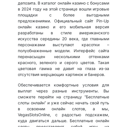
депозита. В каталог онлайн казино с бонусами
в 2024 году на этой странице вошли игровые
площадки с более выгодными
предложениями. Официальный сайт Pin-Up
онлайн казино и его мобильная версия
разработаны в стиле американского
искусства середины 20 века, где главными
персонажами выступают красотки –
полуобнаженные модели. Интерфейс сайта
перенасыщен несколькими оттенками
красного, зеленого и серого цветов. Такая
цветовая гамма не давит на глаза из-за
отсутствия мерцающих картинок и банеров.
Обеспечивается комфортные условия для
выплат через разные инструменты. Вы
сможете перейти на страницу “Бесплатные
слоты онлайн” и уже сейчас начать свой путь
в освоении онлайн слотов, а мы,
VegasSlotsOnline, с радостью подскажем,
куда двигаться дальше. Бесплатные онлайн
слоты представляют собой игру на