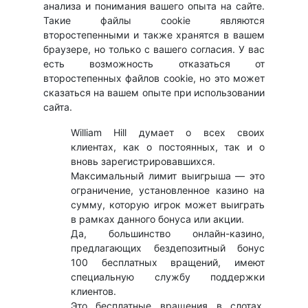
анализа и понимания вашего опыта на сайте.
Такие файлы cookie являются
второстепенными и также хранятся в вашем
браузере, но только с вашего согласия. У вас
есть возможность отказаться от
второстепенных файлов cookie, но это может
сказаться на вашем опыте при использовании
сайта.
William Hill думает о всех своих
клиентах, как о постоянных, так и о
вновь зарегистрировавшихся.
Максимальный лимит выигрыша — это
ограничение, установленное казино на
сумму, которую игрок может выиграть
в рамках данного бонуса или акции.
Да, большинство онлайн-казино,
предлагающих бездепозитный бонус
100 бесплатных вращений, имеют
специальную службу поддержки
клиентов.
Это бесплатные вращения в слотах,