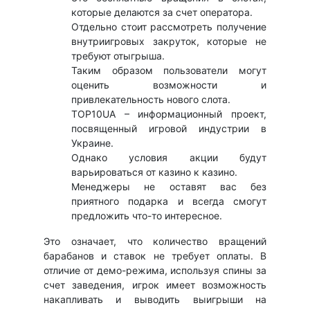
которые делаются за счет оператора.
Отдельно стоит рассмотреть получение
внутриигровых закруток, которые не
требуют отыгрыша.
Таким образом пользователи могут
оценить возможности и
привлекательность нового слота.
TOP10UA – информационный проект,
посвященный игровой индустрии в
Украине.
Однако условия акции будут
варьироваться от казино к казино.
Менеджеры не оставят вас без
приятного подарка и всегда смогут
предложить что-то интересное.
Это означает, что количество вращений
барабанов и ставок не требует оплаты. В
отличие от демо-режима, используя спины за
счет заведения, игрок имеет возможность
накапливать и выводить выигрыши на